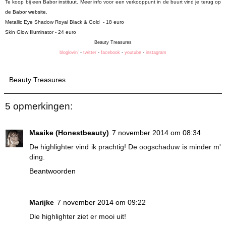
Te koop bij een Babor instituut. Meer info voor een verkooppunt in de buurt vind je terug op
de
Babor website
.
Metallic Eye Shadow Royal Black & Gold - 18 euro
Skin Glow Illuminator - 24 euro
Beauty Treasures
bloglovin'
-
twitter
-
facebook
-
youtube
-
instagram
Beauty Treasures
5 opmerkingen:
Maaike (Honestbeauty)
7 november 2014 om 08:34
De highlighter vind ik prachtig! De oogschaduw is minder m'
ding.
Beantwoorden
Marijke
7 november 2014 om 09:22
Die highlighter ziet er mooi uit!