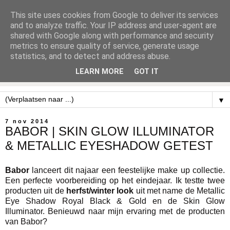
This site uses cookies from Google to deliver its services
and to analyze traffic. Your IP address and user-agent are
shared with Google along with performance and security
metrics to ensure quality of service, generate usage
statistics, and to detect and address abuse.
LEARN MORE
GOT IT
▼
7 nov 2014
BABOR | SKIN GLOW ILLUMINATOR
& METALLIC EYESHADOW GETEST
Babor
lanceert dit najaar een feestelijke make up collectie.
Een perfecte voorbereiding op het eindejaar. Ik testte twee
producten uit de
herfst/winter look
uit met name de Metallic
Eye Shadow Royal Black & Gold en de Skin Glow
Illuminator. Benieuwd naar mijn ervaring met de producten
van Babor?