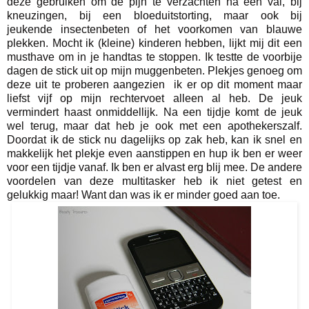
deze gebruiken om de pijn te verzachten na een val, bij
kneuzingen, bij een bloeduitstorting, maar ook bij
jeukende insectenbeten of het voorkomen van blauwe
plekken. Mocht ik (kleine) kinderen hebben, lijkt mij dit een
musthave om in je handtas te stoppen. Ik testte de voorbije
dagen de stick uit op mijn muggenbeten. Plekjes genoeg om
deze uit te proberen aangezien ik er op dit moment maar
liefst vijf op mijn rechtervoet alleen al heb. De jeuk
vermindert haast onmiddellijk. Na een tijdje komt de jeuk
wel terug, maar dat heb je ook met een apothekerszalf.
Doordat ik de stick nu dagelijks op zak heb, kan ik snel en
makkelijk het plekje even aanstippen en hup ik ben er weer
voor een tijdje vanaf. Ik ben er alvast erg blij mee. De andere
voordelen van deze multitasker heb ik niet getest en
gelukkig maar! Want dan was ik er minder goed aan toe.