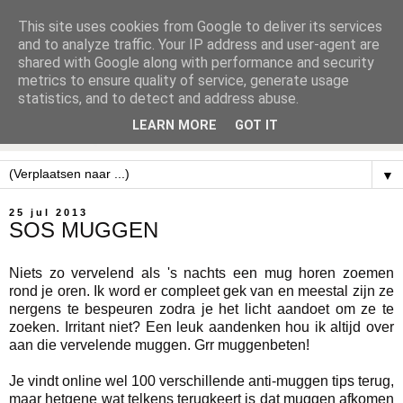
This site uses cookies from Google to deliver its services
and to analyze traffic. Your IP address and user-agent are
shared with Google along with performance and security
metrics to ensure quality of service, generate usage
statistics, and to detect and address abuse.
LEARN MORE
GOT IT
▼
25 jul 2013
SOS MUGGEN
Niets zo vervelend als 's nachts een mug horen zoemen
rond je oren. Ik word er compleet gek van en meestal zijn ze
nergens te bespeuren zodra je het licht aandoet om ze te
zoeken. Irritant niet? Een leuk aandenken hou ik altijd over
aan die vervelende muggen. Grr muggenbeten!
Je vindt online wel 100 verschillende anti-muggen tips terug,
maar hetgene wat telkens terugkeert is dat muggen afkomen