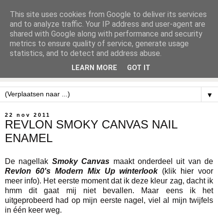
This site uses cookies from Google to deliver its services
and to analyze traffic. Your IP address and user-agent are
shared with Google along with performance and security
metrics to ensure quality of service, generate usage
statistics, and to detect and address abuse.
LEARN MORE
GOT IT
▼
22 nov 2011
REVLON SMOKY CANVAS NAIL
ENAMEL
De nagellak
Smoky Canvas
maakt onderdeel uit van de
Revlon 60's Modern Mix Up winterlook
(klik
hier
voor
meer info). Het eerste moment dat ik deze kleur zag, dacht ik
hmm dit gaat mij niet bevallen. Maar eens ik het
uitgeprobeerd had op mijn eerste nagel, viel al mijn twijfels
in één keer weg.